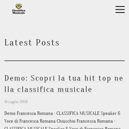
Skip to main content
ME
Home
Chi Sono
Latest Posts
Contatto
Frana Speaker
IT
Demo: Scopri la tua hit top ne
EN
lla classifica musicale
IT
19 Luglio 2026
Demo Francesca Romana · CLASSIFICA MUSICALE Speaker &
Voce di Francesca Romana Chiucchio Francesca Romana ·
CLASSIFICA MUSICALE Speaker & Voce di Francesca Romana