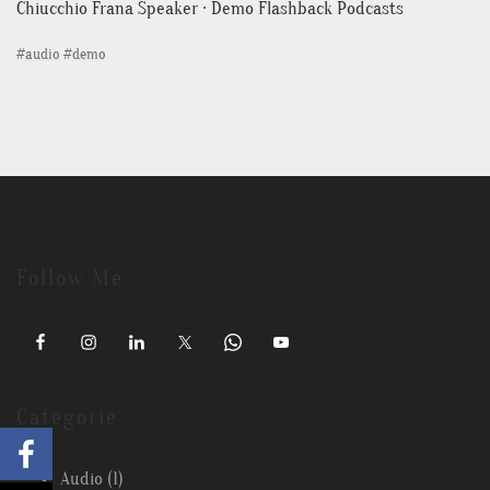
Chiucchio Frana Speaker · Demo Flashback Podcasts
#
audio
#
demo
Follow Me
Categorie
Audio
(1)