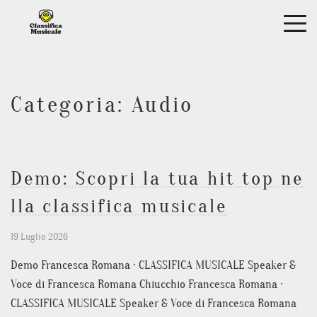
Skip to main content
ME
Home
Chi Sono
Categoria:
Audio
Contatto
Frana Speaker
IT
Demo: Scopri la tua hit top ne
EN
lla classifica musicale
IT
19 Luglio 2026
Demo Francesca Romana · CLASSIFICA MUSICALE Speaker &
Voce di Francesca Romana Chiucchio Francesca Romana ·
CLASSIFICA MUSICALE Speaker & Voce di Francesca Romana